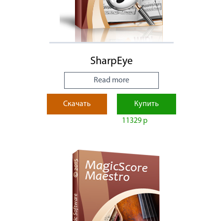
SharpEye
Read more
Скачать
Купить
11329 р