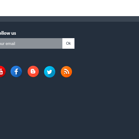
ollow us
Ok