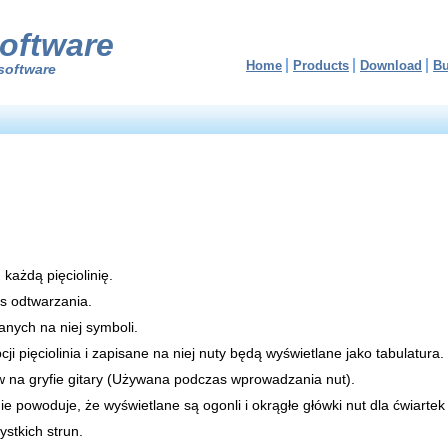
oftware
Home
Products
Download
B
software
 każdą pięciolinię.
as odtwarzania.
zanych na niej symboli.
ji pięciolinia i zapisane na niej nuty będą wyświetlane jako tabulatura.
 na gryfie gitary (Używana podczas wprowadzania nut).
e powoduje, że wyświetlane są ogonli i okrągłe główki nut dla ćwiartek
stkich strun.