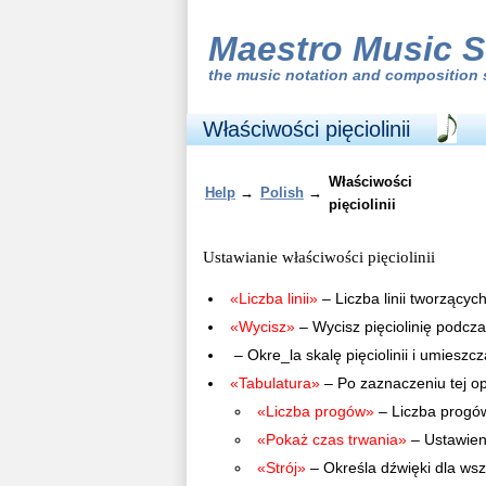
Maestro Music S
the
music notation and composition 
Właściwości pięciolinii
Właściwości
Help
→
Polish
→
pięciolinii
Ustawianie właściwości pięciolinii
«Liczba linii»
– Liczba linii tworzących
«Wycisz»
– Wycisz pięciolinię podcz
– Okre_la skalę pięciolinii i umieszc
«Tabulatura»
– Po zaznaczeniu tej opc
«Liczba progów»
– Liczba progów
«Pokaż czas trwania»
– Ustawieni
«Strój»
– Określa dźwięki dla wszy