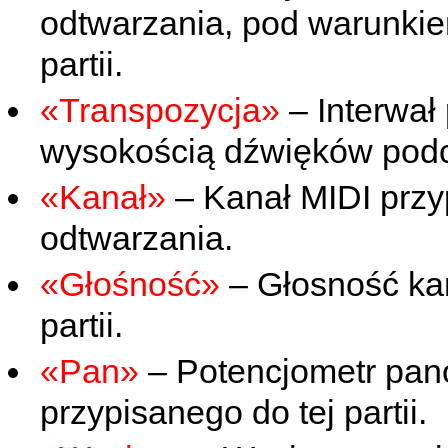
odtwarzania, pod warunkiem
partii.
«Transpozycja»
– Interwał
wysokością dźwięków podc
«Kanał»
– Kanał MIDI przy
odtwarzania.
«Głośność»
– Głosność kan
partii.
«Pan»
– Potencjometr pan
przypisanego do tej partii.