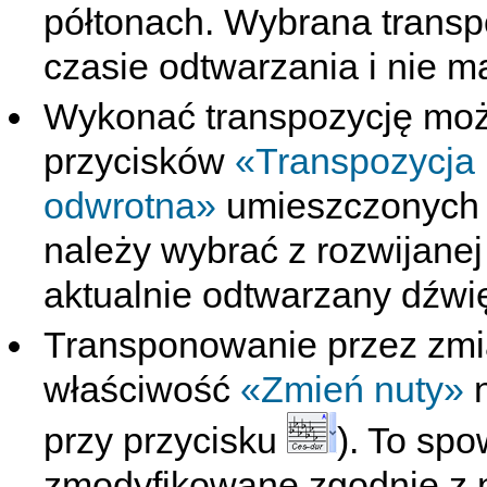
półtonach. Wybrana transp
czasie odtwarzania i nie m
Wykonać transpozycję możn
przycisków
«Transpozycja 
odwrotna»
umieszczonych
należy wybrać z rozwijanej
aktualnie odtwarzany dźwię
Transponowanie przez zmi
właściwość
«Zmień nuty»
n
przy przycisku
). To sp
zmodyfikowane zgodnie z