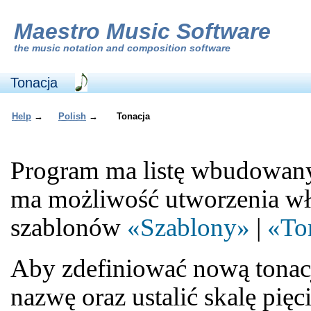
Maestro Music Software
the
music notation and composition software
Tonacja
Help
→
Polish
→
Tonacja
Program ma listę wbudowany
ma możliwość utworzenia włas
szablonów
«Szablony»
|
«To
Aby zdefiniować nową tonacj
nazwę oraz ustalić skalę pięc