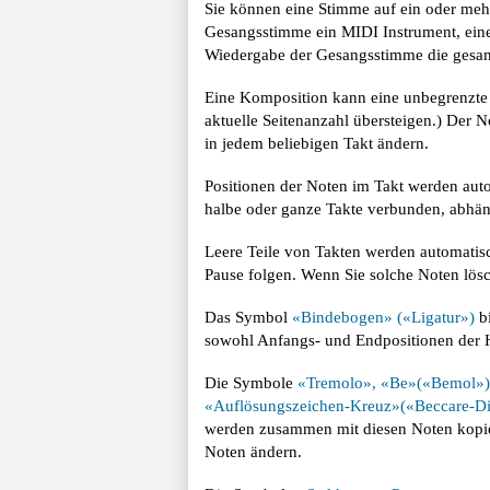
Sie können eine Stimme auf ein oder me
Gesangsstimme ein MIDI Instrument, eine 
Wiedergabe der Gesangsstimme die gesamt
Eine Komposition kann eine unbegrenzte 
aktuelle Seitenanzahl übersteigen.) Der N
in jedem beliebigen Takt ändern.
Positionen der Noten im Takt werden aut
halbe oder ganze Takte verbunden, abhän
Leere Teile von Takten werden automatis
Pause folgen. Wenn Sie solche Noten lös
Das Symbol
«Bindebogen» («Ligatur»)
bi
sowohl Anfangs- und Endpositionen der H
Die Symbole
«Tremolo», «Be»(«Bemol»),
«Auflösungszeichen-Kreuz»(«Beccare-Die
werden zusammen mit diesen Noten kopiert
Noten ändern.