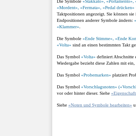
Die Symbole
«Stakkato», «Portamento», 
«Mordent», «Fermata», «Pedal drücken» 
Taktpositionen angezeigt. Sie können sie
Endpositionen anderer Symbole ändern:
«Klammer»
.
Die Symbole
«Ende Stimme», «Ende Komp
«Volta»
sind an einen bestimmten Takt geb
Das Symbol
«Volta»
definiert Abschnitte
Wiedergabe bezieht diese Zahlen mit ein, 
Das Symbol
«Probemarken»
platziert Pr
Das Symbol
«Vorschlagsnoten» («Vorsch
vor oder hinter dieser. Siehe
«Eigenschaft
Siehe
«Noten und Symbole bearbeiten»
u