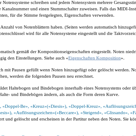
hr Notensysteme schreiben und jedem Notensystem mehrere Gesangssti
Kanalnummer und einen Stummschalter zuweisen. Falls das MIDI-Instrum
en, für die Stimme festgelegten, Eigenschaften verwenden.
Anzahl von Notenblättern haben. (Seiten werden automatisch hinzugef
otenschlüssel wird für alle Notensysteme eingestellt und die Taktvorzei
omatisch gemäß der Kompositionseigenschaften eingestellt. Noten niedr
gig den Einstellungen. Siehe auch «
Eigenschaften Komposition
».
ch mit Pausen gefüllt wenn Noten hinzugefügt oder gelöscht werden. No
chen, werden die folgenden Pausen neu errechnet.
ldet Haltebogen und Bindebogen innerhalb eines Notensystems oder ü
alte- und Bindebögen ändern, als auch die Form deren Kurve.
 «Doppel-Be», «Kreuz»(«Diesis»), «Doppel-Kreuz», «Auflösungszeic
sis»), «Auflösungszeichen»(«Beccare»), «Steigend», «Glissando», «F
 und gelöscht und erscheinen in der Partitur neben den Noten. Sie kön