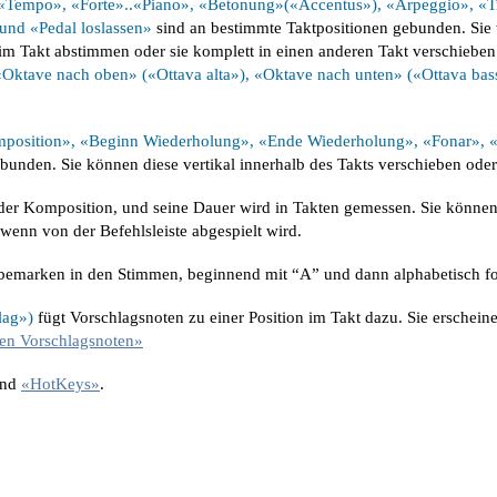
«Tempo», «Forte»..«Piano», «Betonung»(«Accentus»), «Arpeggio», «Tri
und «Pedal loslassen»
sind an bestimmte Taktpositionen gebunden. Sie w
 im Takt abstimmen oder sie komplett in einen anderen Takt verschiebe
«Oktave nach oben» («Ottava alta»), «Oktave nach unten» («Ottava ba
osition», «Beginn Wiederholung», «Ende Wiederholung», «Fonar», «
unden. Sie können diese vertikal innerhalb des Takts verschieben oder
 der Komposition, und seine Dauer wird in Takten gemessen. Sie können
wenn von der Befehlsleiste abgespielt wird.
obemarken in den Stimmen, beginnend mit “A” und dann alphabetisch fo
lag»)
fügt Vorschlagsnoten zu einer Position im Takt dazu. Sie erscheine
en Vorschlagsnoten»
nd
«HotKeys»
.