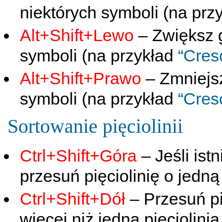
niektórych symboli (na prz
Alt+Shift+Lewo
– Zwiększ g
symboli (na przykład
“Cres
Alt+Shift+Prawo
– Zmniejsz
symboli (na przykład
“Cres
Sortowanie pięciolinii
Ctrl+Shift+Góra
– Jeśli istn
przesuń pięciolinię o jedn
Ctrl+Shift+Dół
– Przesuń pię
więcej niż jedna pięciolinia