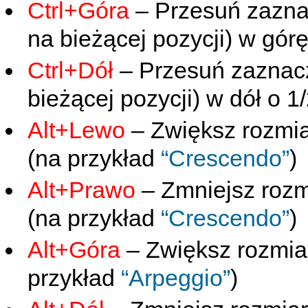
Ctrl+Góra
– Przesuń zaznac
na bieżącej pozycji) w górę
Ctrl+Dół
– Przesuń zaznacz
bieżącej pozycji) w dół o 1
Alt+Lewo
– Zwiększ rozmia
(na przykład
“Crescendo”
)
Alt+Prawo
– Zmniejsz rozm
(na przykład
“Crescendo”
)
Alt+Góra
– Zwiększ rozmia
przykład
“Arpeggio”
)