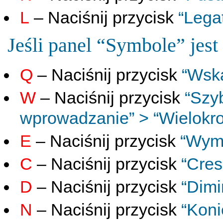
L
– Naciśnij przycisk
“Legat
Jeśli panel “Symbole” jest
Q
– Naciśnij przycisk
“Wsk
W
– Naciśnij przycisk
“Szy
wprowadzanie” > “Wielokr
E
– Naciśnij przycisk
“Wym
C
– Naciśnij przycisk
“Cre
D
– Naciśnij przycisk
“Dim
N
– Naciśnij przycisk
“Koni