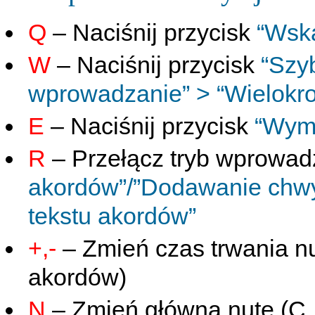
Q
– Naciśnij przycisk
“Wsk
W
– Naciśnij przycisk
“Szy
wprowadzanie” > “Wielokr
E
– Naciśnij przycisk
“Wym
R
– Przełącz tryb wprowa
akordów”/”Dodawanie chwy
tekstu akordów”
+,-
– Zmień czas trwania n
akordów)
N
– Zmień główną nutę (