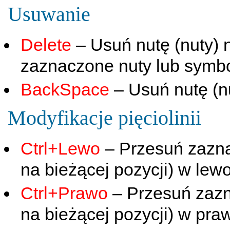
Usuwanie
Delete
– Usuń nutę (nuty) n
zaznaczone nuty lub symb
BackSpace
– Usuń nutę (n
Modyfikacje pięciolinii
Ctrl+Lewo
– Przesuń zazna
na bieżącej pozycji) w lew
Ctrl+Prawo
– Przesuń zazn
na bieżącej pozycji) w pra