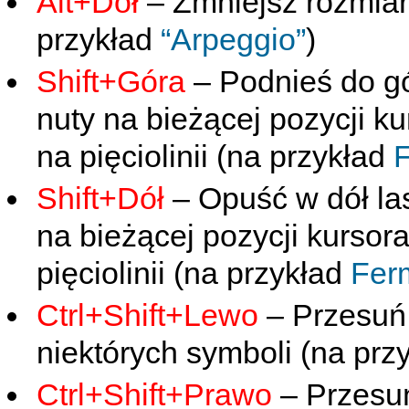
Alt+Dół
– Zmniejsz rozmiar
przykład
“Arpeggio”
)
Shift+Góra
– Podnieś do gó
nuty na bieżącej pozycji ku
na pięciolinii (na przykład
Shift+Dół
– Opuść w dół la
na bieżącej pozycji kursora
pięciolinii (na przykład
Fer
Ctrl+Shift+Lewo
– Przesuń 
niektórych symboli (na prz
Ctrl+Shift+Prawo
– Przesuń