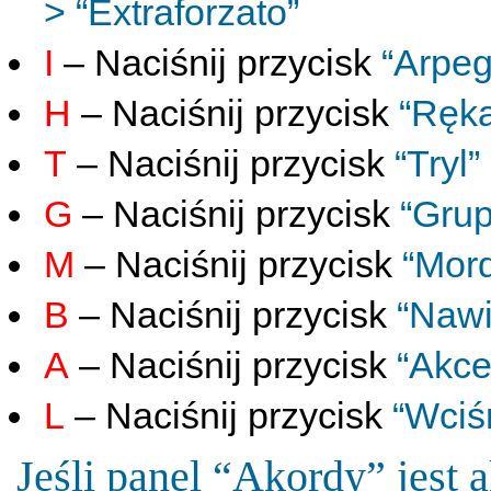
> “Extraforzato”
I
– Naciśnij przycisk
“Arpeg
H
– Naciśnij przycisk
“Ręka
T
– Naciśnij przycisk
“Tryl”
G
– Naciśnij przycisk
“Grup
M
– Naciśnij przycisk
“Mor
B
– Naciśnij przycisk
“Nawi
A
– Naciśnij przycisk
“Akce
L
– Naciśnij przycisk
“Wciśn
Jeśli panel “Akordy” jest 