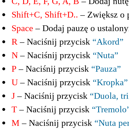
C, D, E, F, G, A, B
– Dodaj nutę
Shift+C, Shift+D..
– Zwiększ o 
Space
– Dodaj pauzę o ustalony
R
– Naciśnij przycisk
“Akord”
N
– Naciśnij przycisk
“Nuta”
P
– Naciśnij przycisk
“Pauza”
U
– Naciśnij przycisk
“Kropka”
J
– Naciśnij przycisk
“Duola, tr
T
– Naciśnij przycisk
“Tremolo
M
– Naciśnij przycisk
“Nuta pe