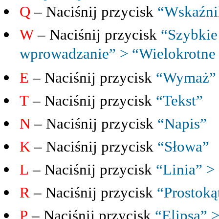
Q
– Naciśnij przycisk
“Wskaźni
W
– Naciśnij przycisk
“Szybkie
wprowadzanie” > “Wielokrotne
E
– Naciśnij przycisk
“Wymaż”
T
– Naciśnij przycisk
“Tekst”
N
– Naciśnij przycisk
“Napis”
K
– Naciśnij przycisk
“Słowa”
L
– Naciśnij przycisk
“Linia” >
R
– Naciśnij przycisk
“Prostoką
P
– Naciśnij przycisk
“Elipsa” >