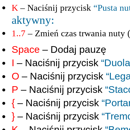
K
– Naciśnij przycisk
“Pusta nu
aktywny:
1..7
– Zmień czas trwania nuty 
Space
– Dodaj pauzę
I
– Naciśnij przycisk
“Duola
O
– Naciśnij przycisk
“Lega
P
– Naciśnij przycisk
“Stac
{
– Naciśnij przycisk
“Port
}
– Naciśnij przycisk
“Tremo
K
– Naciśnij przycisk
“Bemo