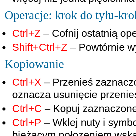
Operacje: krok do tyłu-kr
Ctrl+Z
– Cofnij ostatnią op
Shift+Ctrl+Z
– Powtórnie wy
Kopiowanie
Ctrl+X
– Przenieś zaznacz
oznacza usunięcie przenies
Ctrl+C
– Kopuj zaznaczone
Ctrl+P
– Wklej nuty i symb
bieżącym połozeniem wska