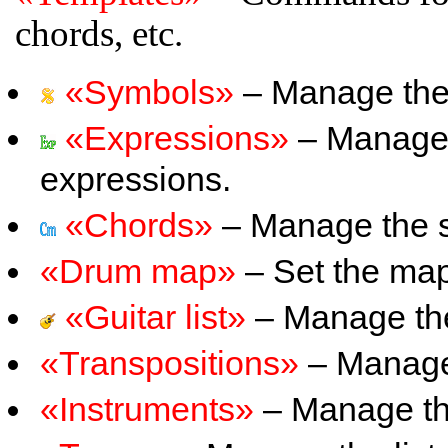
chords, etc.
«Symbols»
– Manage the 
«Expressions»
– Manage t
expressions.
«Chords»
– Manage the sa
«Drum map»
– Set the map 
«Guitar list»
– Manage the 
«Transpositions»
– Manage t
«Instruments»
– Manage the