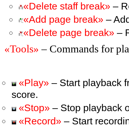
«Delete staff break»
– Re
«Add page break»
– Add
«Delete page break»
– R
«Tools»
– Commands for play
«Play»
– Start playback fr
score.
«Stop»
– Stop playback o
«Record»
– Start recordi