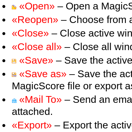
«Open»
– Open a MagicSco
«Reopen»
– Choose from a 
«Close»
– Close active wi
«Close all»
– Close all win
«Save»
– Save the active 
«Save as»
– Save the act
MagicScore file or export as
«Mail To»
– Send an email
attached.
«Export»
– Export the acti