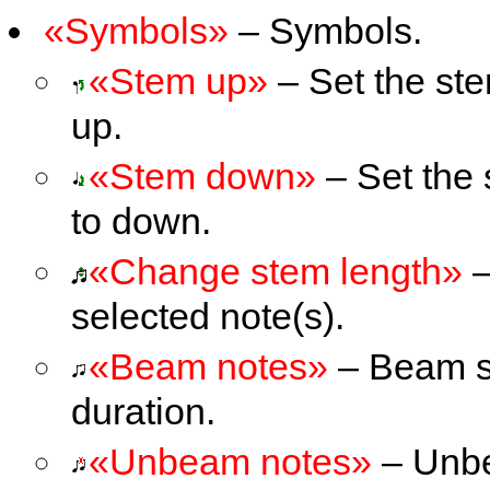
«Symbols»
– Symbols.
«Stem up»
– Set the ste
up.
«Stem down»
– Set the 
to down.
«Change stem length»
–
selected note(s).
«Beam notes»
– Beam se
duration.
«Unbeam notes»
– Unbe