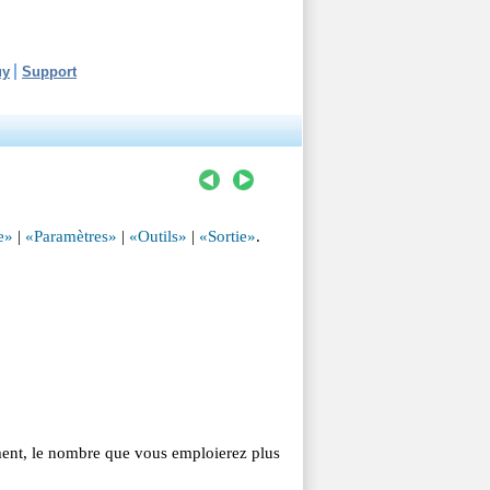
uy
Support
e»
|
«Paramètres»
|
«Outils»
|
«Sortie»
.
rement, le nombre que vous emploierez plus