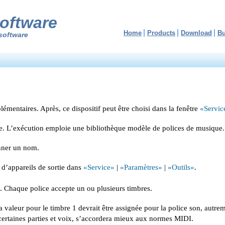
oftware
Home
Products
Download
B
software
lémentaires. Après, ce dispositif peut être choisi dans la fenêtre
«Servic
sse. L’exécution emploie une bibliothèque modèle de polices de musique.
onner un nom.
 d’appareils de sortie dans
«Service»
|
«Paramètres»
|
«Outils»
.
). Chaque police accepte un ou plusieurs timbres.
 la valeur pour le timbre 1 devrait être assignée pour la police son, aut
certaines parties et voix, s’accordera mieux aux normes MIDI.