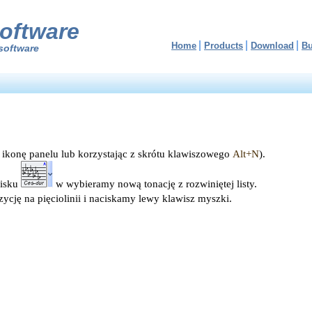
oftware
Home
Products
Download
B
software
 ikonę panelu lub korzystając z skrótu klawiszowego
Alt+N
).
cisku
w wybieramy nową tonację z rozwiniętej listy.
cję na pięciolinii i naciskamy lewy klawisz myszki.