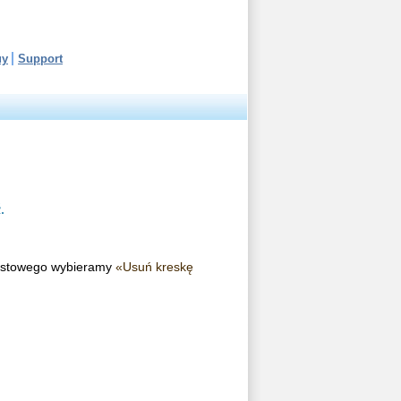
uy
Support
.
tekstowego wybieramy
«Usuń kreskę