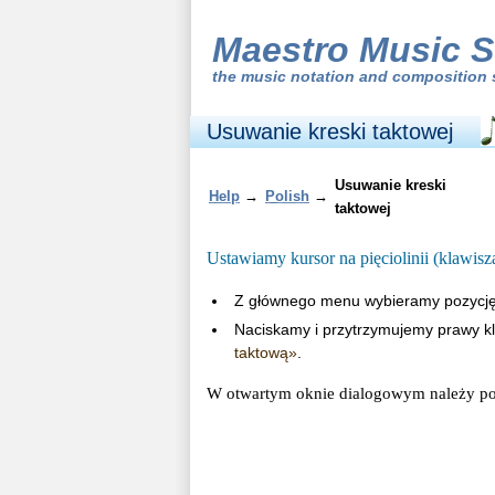
Maestro Music S
the
music notation and composition 
Usuwanie kreski taktowej
Usuwanie kreski
Help
→
Polish
→
taktowej
Ustawiamy kursor na pięciolinii (klawis
Z głównego menu wybieramy pozycj
Naciskamy i przytrzymujemy prawy kl
taktową»
.
W otwartym oknie dialogowym należy pod