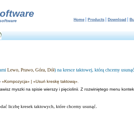
oftware
Home
Products
Download
B
software
zami
Lewo, Prawo, Góra, Dół
) na kresce taktowej, którą chcemy usunąć
ę
«Kompozycja» | «Usuń kreskę taktową»
.
awisz myszki na spisie wierszy i pięciolinii. Z rozwiniętego menu kon
ać liczbę kresek taktowych, które chcemy usunąć.