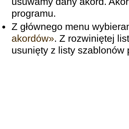
usuwamy dany akord. Akord
programu.
Z głównego menu wybier
akordów»
. Z rozwiniętej l
usunięty z listy szablonów