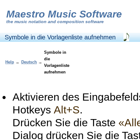
Maestro Music Software
the
music notation and composition software
Symbole in die Vorlagenliste aufnehmen
Symbole in
die
Help
→
Deutsch
→
Vorlagenliste
aufnehmen
Aktivieren des Eingabefel
Hotkeys
Alt+S
.
Drücken Sie die Taste
«Al
Dialog drücken Sie die Ta