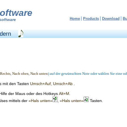
oftware
Home
Products
Download
B
software
ndern
 Rechts, Nach oben, Nach unten
) auf der gewünschten Note oder wählen Sie eine o
s mit den Tasten
Umsch+Auf, Umsch+Ab
.
Hilfe der Maus oder des Hotkeys
Alt+M
.
lses mittels der
«Hals unten»
, «Hals unten»
Tasten.