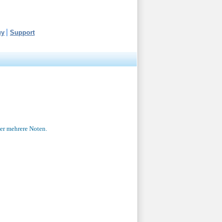
uy
Support
der mehrere Noten.