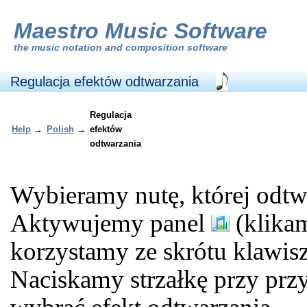
Maestro Music Software
the
music notation and composition software
Regulacja efektów odtwarzania
Regulacja
Help
→
Polish
→
efektów
odtwarzania
Wybieramy nutę, której odtw
Aktywujemy panel
(klika
korzystamy ze skrótu klawi
Naciskamy strzałkę przy prz