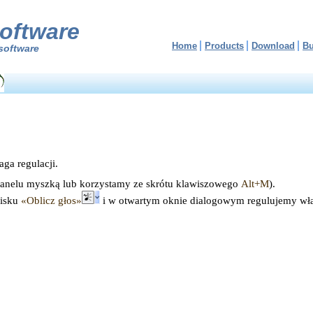
oftware
Home
Products
Download
B
software
ga regulacji.
anelu myszką lub korzystamy ze skrótu klawiszowego
Alt+M
).
cisku
«Oblicz głos»
i w otwartym oknie dialogowym regulujemy wła