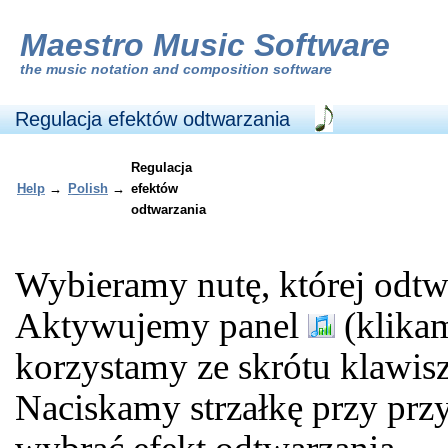
Maestro Music Software
the
music notation and composition software
Regulacja efektów odtwarzania
Regulacja
Help
→
Polish
→
efektów
odtwarzania
Wybieramy nutę, której odtw
Aktywujemy panel
(klika
korzystamy ze skrótu klawi
Naciskamy strzałkę przy prz