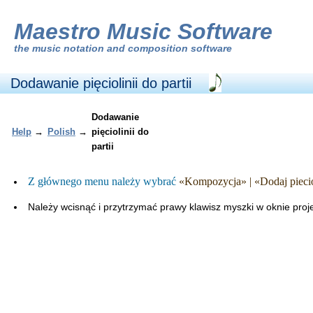
Maestro Music Software
the
music notation and composition software
Dodawanie pięciolinii do partii
Dodawanie
Help
→
Polish
→
pięciolinii do
partii
Z głównego menu należy wybrać
«Kompozycja» | «Dodaj piecio
Należy wcisnąć i przytrzymać prawy klawisz myszki w oknie pro