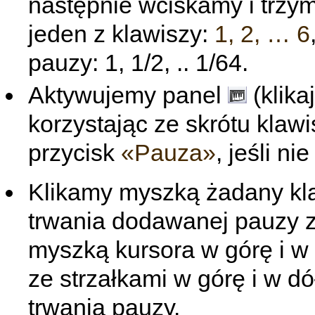
następnie wciskamy i trz
jeden z klawiszy:
1, 2, … 6
pauzy: 1, 1/2, .. 1/64.
Aktywujemy panel
(klika
korzystając ze skrótu kla
przycisk
«Pauza»
, jeśli ni
Klikamy myszką żadany kla
trwania dodawanej pauzy z
myszką kursora w górę i w d
ze strzałkami w górę i w d
trwania pauzy.