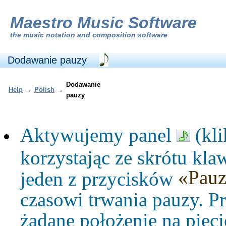
Maestro Music Software
the
music notation and composition software
Dodawanie pauzy
Dodawanie
Help
→
Polish
→
pauzy
Aktywujemy panel
(kli
korzystając ze skrótu kl
«Pauz
jeden z przycisków
czasowi trwania pauzy. 
żądane położenie na pięc