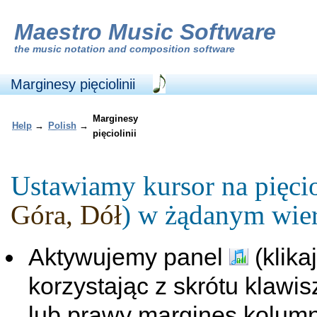
Maestro Music Software
the
music notation and composition software
Marginesy pięciolinii
Marginesy
Help
→
Polish
→
pięciolinii
Ustawiamy kursor na pięcio
Góra, Dół
) w żądanym wier
Aktywujemy panel
(klika
korzystając z skrótu klaw
lub prawy margines kolumn