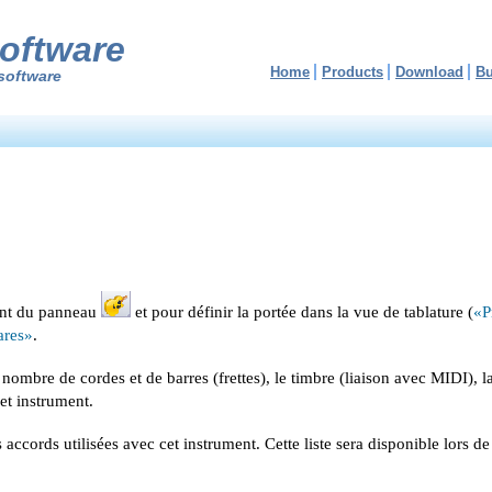
oftware
Home
Products
Download
B
software
ment du panneau
et pour définir la portée dans la vue de tablature (
«P
ares»
.
 nombre de cordes et de barres (frettes), le timbre (liaison avec MIDI), la
cet instrument.
 accords utilisées avec cet instrument. Cette liste sera disponible lors d