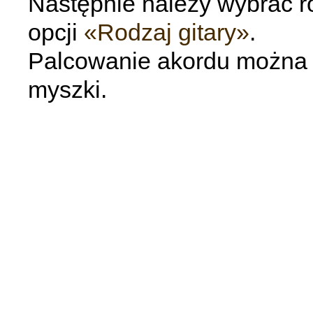
Następnie należy wybrać ro
opcji
«Rodzaj gitary»
.
Palcowanie akordu można p
myszki.