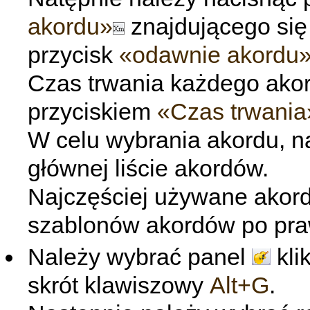
akordu»
znajdującego się
przycisk
«odawnie akordu
Czas trwania każdego ako
przyciskiem
«Czas trwania
W celu wybrania akordu, na
głównej liście akordów.
Najczęściej używane akord
szablonów akordów po prawe
Należy wybrać panel
kli
skrót klawiszowy
Alt+G
.