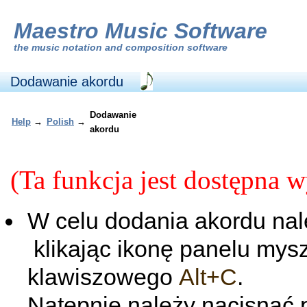
Maestro Music Software
the
music notation and composition software
Dodawanie akordu
Dodawanie
Help
→
Polish
→
akordu
(Ta funkcja jest dostępna 
W celu dodania akordu nal
klikając ikonę panelu mys
klawiszowego
Alt+C
.
Natępnie należy nacisnąć 