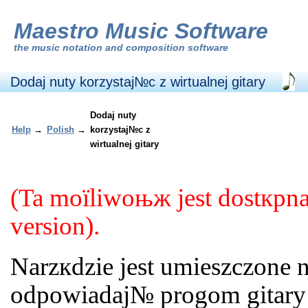
Maestro Music Software
the
music notation and composition software
Dodaj nuty korzystaj№c z wirtualnej gitary
Dodaj nuty
Help
→
Polish
→
korzystaj№c z
wirtualnej gitary
(Ta moїliwoњж jest dostкpn
version).
Narzкdzie jest umieszczone 
odpowiadaj№ progom gitary 