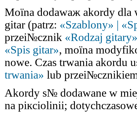
Moїna dodawaж akordy dla w
gitar (patrz:
«Szablony» | «Sp
przeі№cznik
«Rodzaj gitary
«Spis gitar»
, moїna modyfik
nowe. Czas trwania akordu u
trwania»
lub przeі№cznikie
Akordy s№ dodawane w miejs
na piкciolinii; dotychczasow