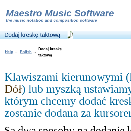
Maestro Music Software
the
music notation and composition software
Dodaj kreskę taktową
Dodaj kreskę
Help
→
Polish
→
taktową
Klawiszami kierunowymi (
Dół
) lub myszką ustawiamy
którym chcemy dodać kres
zostanie dodana za kursore
Są dwa sposoby na dodanie k