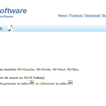
oftware
Home
Products
Download
B
software
es
les touches
Alt+Gauche, Alt+Droite, Alt+Haut, Alt+Bas
.
ton de souris ou
Alt+M
hotkey).
Augmenter la taille»
, et «Diminuer la taille»
.