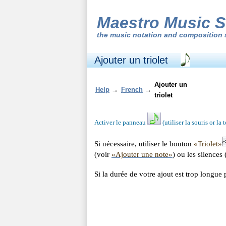
Maestro Music S
the
music notation and composition 
Ajouter un triolet
Ajouter un
Help
→
French
→
triolet
Activer le panneau
(utiliser la souris or la
Si nécessaire, utiliser le bouton
«Triolet»
(voir
«Ajouter une note»
) ou les silences
Si la durée de votre ajout est trop longue 