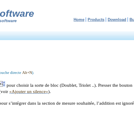
oftware
Home
Products
Download
B
software
 touche directe
Alt+N
).
pour choisir la sorte de bloc (Doublet, Triolet ..). Presser the bouton
 (voir
«Ajouter un silence»
).
pour s’intégrer dans la section de mesure souhaitée, l’addition est ignoré