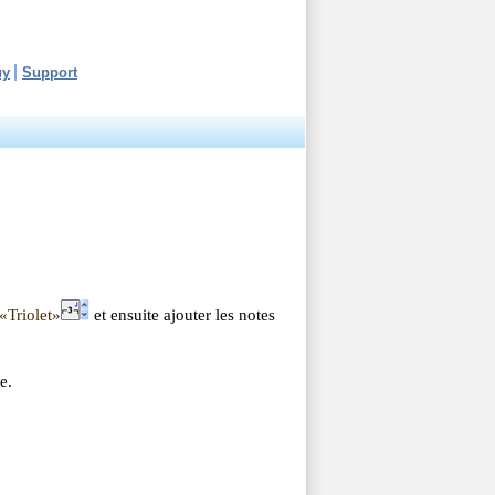
uy
Support
«Triolet»
et ensuite ajouter les notes
e.